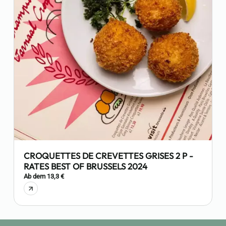
CROQUETTES DE CREVETTES GRISES 2 P -
RATES BEST OF BRUSSELS 2024
1
Ab dem 13,3 €