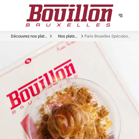
Découvrez nos plats
Nos plats
Paris Bruxelles Spéculoos
signature
signatures
Dandoy