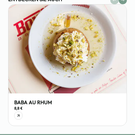
BABA AU RHUM
8,8 €
6