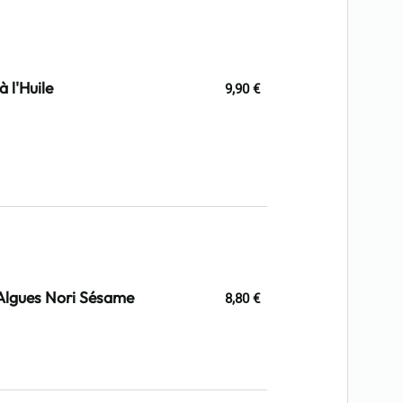
l'Huile
9,90 €
'Algues Nori Sésame
8,80 €