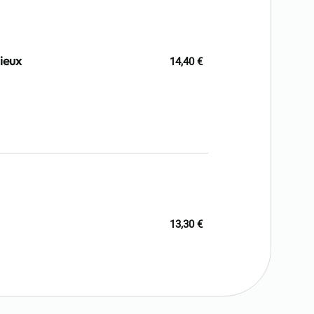
ieux
14,40 €
13,30 €