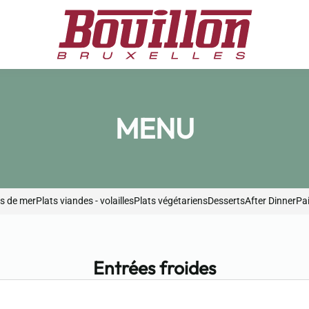
MENU
ts de mer
Plats viandes - volailles
Plats végétariens
Desserts
After Dinner
Pai
Entrées froides