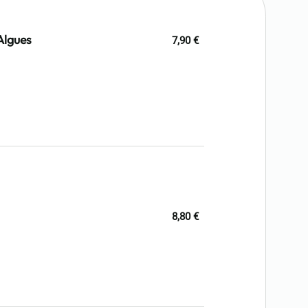
Algues
7,90 €
8,80 €