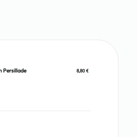
n Persillade
8,80 €