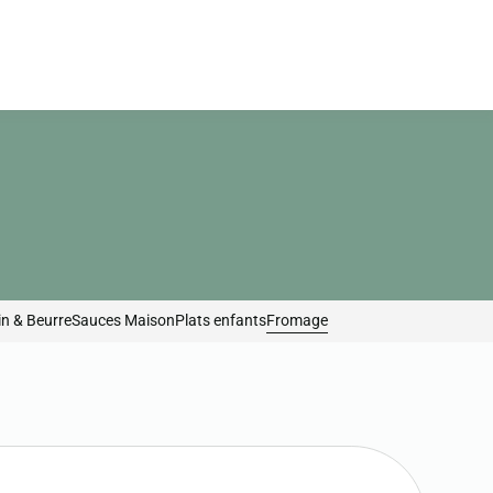
n & Beurre
Sauces Maison
Plats enfants
Fromage