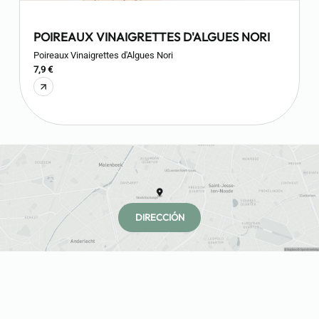
POIREAUX VINAIGRETTES D'ALGUES NORI
Poireaux Vinaigrettes d'Algues Nori
O
7,9 €
4
DIRECCIÓN