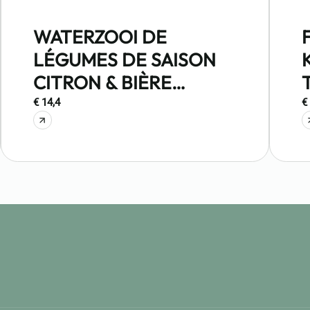
WATERZOOI DE
LÉGUMES DE SAISON
CITRON & BIÈRE
BLANCHE
€ 14,4
€