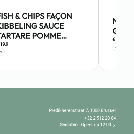
FISH & CHIPS FAÇON
NOTR
KIBBELING SAUCE
GÉAN
TARTARE POMME
€ 8,8
FRITES
 19,9
Predikherenstraat 7, 1000 Brussel
+32 2 512 20 84
Gesloten
- Opent op 12:00