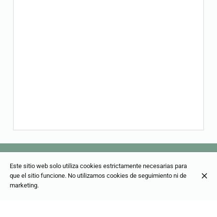
Este sitio web solo utiliza cookies estrictamente necesarias para
que el sitio funcione. No utilizamos cookies de seguimiento ni de
marketing.
Rue des Dominicains 7, 1000 Bruxelles
+32 2 512 20 84