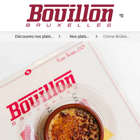
Découvrez nos plats
Nos plats
Crème Brûlée
signature
signatures
vanille