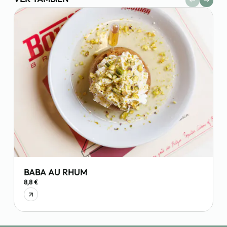
BABA AU RHUM
8,8 €
6