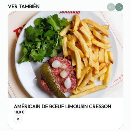
VER TAMBIÉN
AMÉRICAIN DE BŒUF LIMOUSIN CRESSON
18,8 €
1