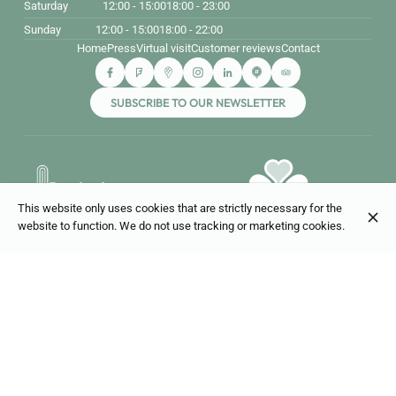
Saturday
12:00 - 15:00
18:00 - 23:00
Sunday
12:00 - 15:00
18:00 - 22:00
Home
Press
Virtual visit
Customer reviews
Contact
SUBSCRIBE TO OUR NEWSLETTER
This website only uses cookies that are strictly necessary for the
website to function. We do not use tracking or marketing cookies.
© Bouillon Bruxelles 2026
Legal Notice
Data privacy
Cookies settings