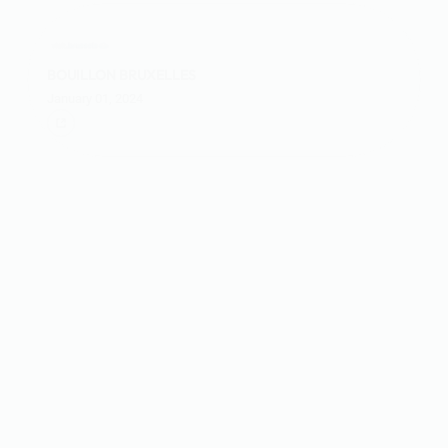
BOUILLON BRUXELLES
January 01, 2024
BOUILLON BRUXELLES: PURE NOSTALGIE
January 01, 2024
BOUILLON BRUXELLES SOUVENEZ-VOUS DES
BOUILLONS DE VOTRE ENFANCE