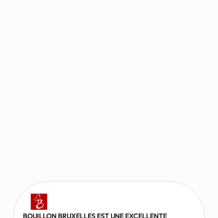
BOUILLON BRUXELLES KRIJGT PRIJS VOOR BESTE
BRUSSELSE GARNAALKROKET VAN HET JAAR
January 01, 2024
BOUILLON, UN RAPPORT QUALITÉ PRIX IMBATTABLE
January 01, 2024
BOUILLON BRUXELLES EST UNE EXCELLENTE