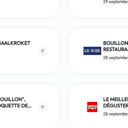
29 septembe
GOÛTER L
RNAALKROKET
BOUILLON
RESTAURA
CREVETTE
28 septembe
BOUILLON",
LE MEILL
OQUETTE DE
DÉGUSTER
28 septembe