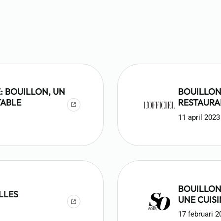
EUILLE: UNE
X SERRÉS
: BOUILLON, UN
BOUILLON
TABLE
RESTAURA
DE LUI ?
11 april 2023
BOUILLON
LLES
UNE CUIS
COEUR DE
17 februari 