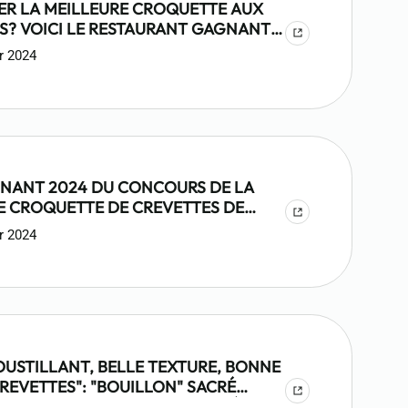
R LA MEILLEURE CROQUETTE AUX
S? VOICI LE RESTAURANT GAGNANT
AL EAT BRUSSELS
r 2024
GNANT 2024 DU CONCOURS DE LA
E CROQUETTE DE CREVETTES DE
S EST…
r 2024
OUSTILLANT, BELLE TEXTURE, BONNE
REVETTES": "BOUILLON" SACRÉ
 RESTAURANT DE BRUXELLES OÙ