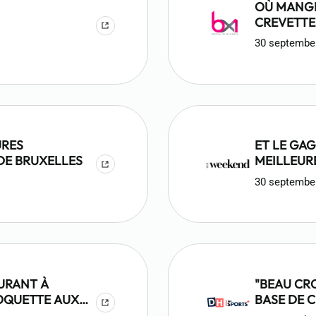
OÙ MANGE
CREVETTE
AU FESTIV
30 septembe
URES
ET LE GA
DE BRUXELLES
MEILLEUR
BRUXELLE
30 septembe
AURANT À
"BEAU CR
OQUETTE AUX
BASE DE C
MEILLEUR