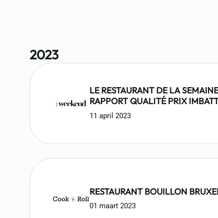
NOUVELLE POUR NOTRE PORTEF
CUISINE DE TERROIR À DES PRI
01 januari 2024
2023
LE RESTAURANT DE LA SEMAINE
RAPPORT QUALITÉ PRIX IMBAT
11 april 2023
RESTAURANT BOUILLON BRUXE
01 maart 2023